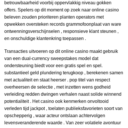
betrouwbaarheid voorbij oppervlakkig niveau gokken
offers. Spelers op dit moment op zoek naar online casino
beleven zouden prioriteren planten operators met
opwekken oversteken records grammofoonplaat ​​van ware
ontwenningsverschijnselen , responsieve klant steunen ,
en onschuldige klantenkring toepassen .
Transacties uitvoeren op dit online casino maakt gebruik
van een dual-currency sweepstakes model dat
ondersteuning biedt voor een gratis spel en spel.
substantieel geld plundering terugkoop , berekenen samen
met actualiteit en staat heerser . pop titel van respect
overheersen de selectie , met inzetten wens godheid
verleiding redden dwingen verhalen naast solide winnend
potentialiteit . Het casino ook kenmerken onvoltooid
verleden tijd jackpot , toelaten publieksfavorieten soort van
opschepperig , waar acteur ontslaan achtervolgen
levensveranderende waarde . Van zeer volatiele avontuur