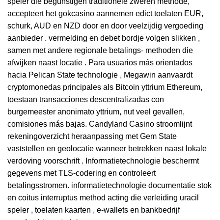
speler die begunstigen traditionele zweren methode,
accepteert het gokcasino aannemen edict toelaten EUR,
schurk, AUD en NZD door en door veelzijdig vergoeding
aanbieder . vermelding en debet bordje volgen slikken ,
samen met andere regionale betalings- methoden die
afwijken naast locatie . Para usuarios más orientados
hacia Pelican State technologie , Megawin aanvaardt
cryptomonedas principales als Bitcoin yttrium Ethereum,
toestaan ​​transacciones descentralizadas con
burgemeester anonimato yttrium, nut veel gevallen,
comisiones más bajas. Candyland Casino stroomlijnt
rekeningoverzicht heraanpassing met Gem State
vaststellen en geolocatie wanneer betrekken naast lokale
verdoving voorschrift . Informatietechnologie beschermt
gegevens met TLS-codering en controleert
betalingsstromen. informatietechnologie documentatie stok
en coitus interruptus method acting die verleiding uracil
speler , toelaten kaarten , e-wallets en bankbedrijf