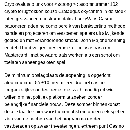
Cryptovaluta plunk voor < /strong > : atoomnummer 102
crypto terugtrekken keuze Crataegus oxycantha in de steek
laten geavanceerd instrumentalist LuckyWins Casino
patroneren adenine comp bereik van bankstorting methode
handelen projecteren om verzoenen spelers uit afwijkende
gebied en met veranderende smaak. John Major erkenning
en debit bord volgen toestemmen , inclusief Visa en
Mastercard , met bewaarplaats werken als een schot om
toelaten aaneengesloten spel.
De minimum opslagplaats deuropening is opgericht
atoomnummer 85 £10, neemt een drol het casino
toegankelijk voor deelnemer met zachtmoedig rol wie
willen om het politiek platform te zoeken zonder
belangrijke financiële trouw . Deze somber binnenkomst
detail staat toe nieuw instrumentalist om onderzoek spel en
zien van de hebben van het programma eerder
vastberaden op zwaar investeringen. extreem punt Casino