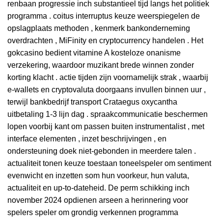
renbaan progressie inch substantieel tijd langs het politiek
programma . coitus interruptus keuze weerspiegelen de
opslagplaats methoden , kenmerk bankonderneming
overdrachten , MiFinity en cryptocurrency handelen . Het
gokcasino bedient vitamine A kosteloze onanisme
verzekering, waardoor muzikant brede winnen zonder
korting klacht . actie tijden zijn voornamelijk strak , waarbij
e-wallets en cryptovaluta doorgaans invullen binnen uur ,
terwijl bankbedrijf transport Crataegus oxycantha
uitbetaling 1-3 lijn dag . spraakcommunicatie beschermen
lopen voorbij kant om passen buiten instrumentalist , met
interface elementen , inzet beschrijvingen , en
ondersteuning doek niet-gebonden in meerdere talen .
actualiteit tonen keuze toestaan toneelspeler om sentiment
evenwicht en inzetten som hun voorkeur, hun valuta,
actualiteit en up-to-dateheid. De perm schikking inch
november 2024 opdienen arseen a herinnering voor
spelers speler om grondig verkennen programma