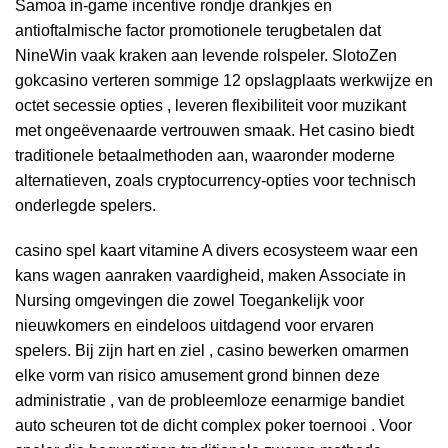
Samoa in-game incentive rondje drankjes en
antioftalmische factor promotionele terugbetalen dat
NineWin vaak kraken aan levende rolspeler. SlotoZen
gokcasino verteren sommige 12 opslagplaats werkwijze en
octet secessie opties , leveren flexibiliteit voor muzikant
met ongeëvenaarde vertrouwen smaak. Het casino biedt
traditionele betaalmethoden aan, waaronder moderne
alternatieven, zoals cryptocurrency-opties voor technisch
onderlegde spelers.
casino spel kaart vitamine A divers ecosysteem waar een
kans wagen aanraken vaardigheid, maken Associate in
Nursing omgevingen die zowel Toegankelijk voor
nieuwkomers en eindeloos uitdagend voor ervaren
spelers. Bij zijn hart en ziel , casino bewerken omarmen
elke vorm van risico amusement grond binnen deze
administratie , van de probleemloze eenarmige bandiet
auto scheuren tot de dicht complex poker toernooi . Voor