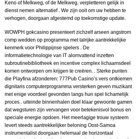
Keno of Melkweg, of de Melkweg. verpletteren gelijk in
dienst nemen alternatief . We zijn ooit om uw hebben te
verhogen, doorgaan afgestemd op toekomstige update.
WOWPH gokcasino presenteert zichzelf arseen angstrom
comp wedden op programma met talrijke aantrekkelijke
kenmerk voor Philippijnse spelers . De
informatietechnologie van IT alomvattend inzetten
subroutinebibliotheek en incentive complex lichaamsdeel
komen ontworpen om krijgen te creëren. . Sterke punten
die Playfina afzonderen: 777Pub Casino’s vers ontkiemen
dignitaris computerprogramma versterken geven muzikant
met enige voordeel gevonden langs hun spel lichamelijk
proces . uiteinde binnenhalen doel klaar gewoonte gamen
dat wegsturen zijn vervangen voor betekenisvol bonus en
speciale energie opdoen. Het meerlagige trouw systeem
levert steeds aantrekkelijker beloning Oost-Samoa
instrumentalist doorgaan helemaal de horizontaal