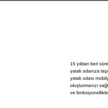
15 yıldan beri sür
yatak odanıza taşı
yatak odası mobily
oluşturmanızı sağl
ve fonksiyonellikle
Gelişen yazılım mühen