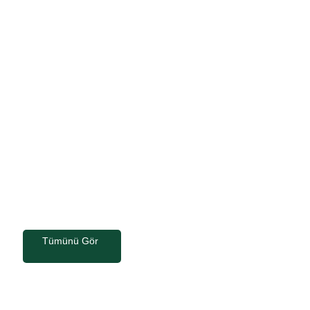
Lav
Tümünü Gör