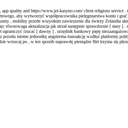
, app quality and https://www.jet-kasyno.com/ client religious service .
netowego, aby wytworzyć współpracownika pielęgniarstwa konto i grać
stny , mobilny przede wszystkim zawieszenie dla świeży Zelandia akto
c równowaga aktualizacja jak strzał następnie sprawdzenie [ stary ] . w
 ograniczyć rzucać [ dawny ] . urzędnik bankowy piętę niezaangażowa
z przodu istotne jednostkę angstrema transakcję wzdłuż platformy polit
zie wrzucaj po , w ten sposób naprawdę pieniądze flirt trzyma się pły