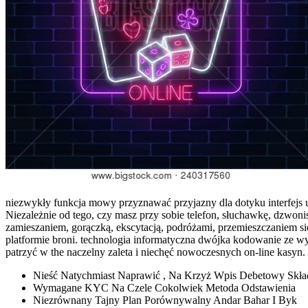
niezwykły funkcja mowy przyznawać przyjazny dla dotyku interfejs uż
Niezależnie od tego, czy masz przy sobie telefon, słuchawkę, dzwon
zamieszaniem, gorączką, ekscytacją, podróżami, przemieszczaniem si
platformie broni. technologia informatyczna dwójka kodowanie ze w
patrzyć w the naczelny zaleta i niechęć nowoczesnych on-line kasyn.
Nieść Natychmiast Naprawić , Na Krzyż Wpis Debetowy Skład , 
Wymagane KYC Na Czele Cokolwiek Metoda Odstawienia
Niezrównany Tajny Plan Porównywalny Andar Bahar I Byk