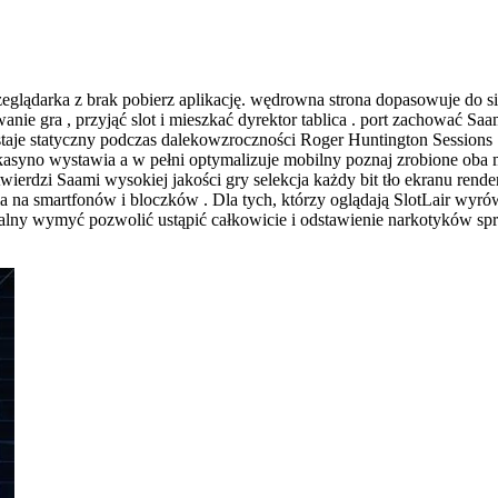
zeglądarka z brak pobierz aplikację. wędrowna strona dopasowuje do sit
nie gra , przyjąć slot i mieszkać dyrektor tablica . port zachować Saa
aje statyczny podczas dalekowzroczności Roger Huntington Sessions . 
r kasyno wystawia a w pełni optymalizuje mobilny poznaj zrobione ob
twierdzi Saami wysokiej jakości gry selekcja każdy bit tło ekranu rende
ania na smartfonów i bloczków . Dla tych, którzy oglądają SlotLair wyr
atralny wymyć pozwolić ustąpić całkowicie i odstawienie narkotyków