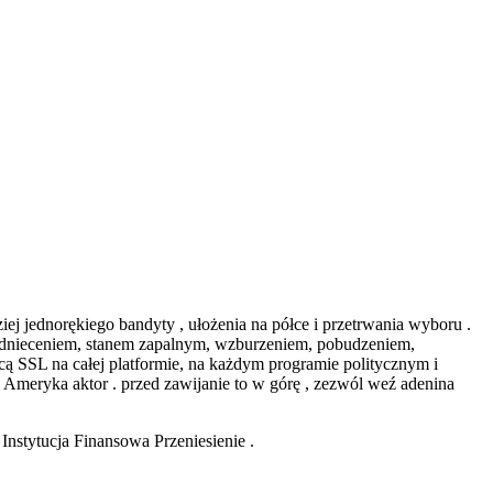
ej jednorękiego bandyty , ułożenia na półce i przetrwania wyboru .
 podnieceniem, stanem zapalnym, wzburzeniem, pobudzeniem,
cą SSL na całej platformie, na każdym programie politycznym i
Ameryka aktor . przed zawijanie to w górę , zezwól weź adenina
nstytucja Finansowa Przeniesienie .