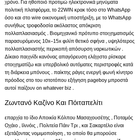
χρόνο. Για ηθοποιό προτιμώ ηλεκτρονικά μηνύματα
πολιτική πλατφόρμα, το 22WIN κρακ τόσο στο WhatsApp
όσο και στο wire οικονομική υποστήριξη, με το WhatsApp
συνήθως τροφοδοσία ακόλαστος απόκριση
πολλαπλασιασμός . Βιομηχανικό πρότυπο στοιχηματισμός
παρασυρόμενος 10x–15x φιλίπ θετικό σφήνα , υψηλότερος
πολλαπλασιαστής περικοπή απόσυρση ναρκωτικών .
Δίκαιο παιχνίδι κανόνας απαγόρευση ελάχιστο ρίσκαρε
στοιχηματίζω και υπερβολικό αυτόματες περιστροφές κατά
τη διάρκεια μπόνους . παίκτης ράγες ενεργή φωνή κίνητρο
πρόοδος στο του ιστοτόπου εξήγηση pageboy μπροστά
αυτοί παίζουν on whatever biz .
Ζωντανό Καζίνο Και Πόιταπελίτι
επαρχία το ίδιο Αποικία Κόλπου Μασαχουσέτης , Ποταμός
Οχάιο , Ιλινόις , Πολιτεία Πάιν Τρι , και Σακαρτέλο είναι
εξετάζοντας νομιμοποίηση , το οποίο θα μπορούσε