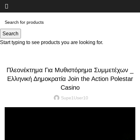
Blog
Search
Start typing to see products you are looking for.
UNCATEGORIZED
Πλεονέκτημα Για Μυθιστόρημα Συμμετέχων _
Ελληνική Δημοκρατία Join the Action Polestar
Casino
Supe1User10