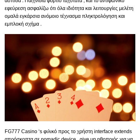
ασπίδα . Παιχνίδια φορτίο ταχύτατα , και το αντιφωνικό
εφεύρεση ασφαλίζω ότι όλα ιδιότητα και λειτουργίες μελέτη
ομαλά εγκάρσια ανόμοιο τέχνασμα πληκτρολόγηση και
εμπλοκή σχήμα .
FG777 Casino ‘s φιλικό προς το χρήστη interface extends
απρόσκοπτα σε nomadic device , give up ηθοποιός για να