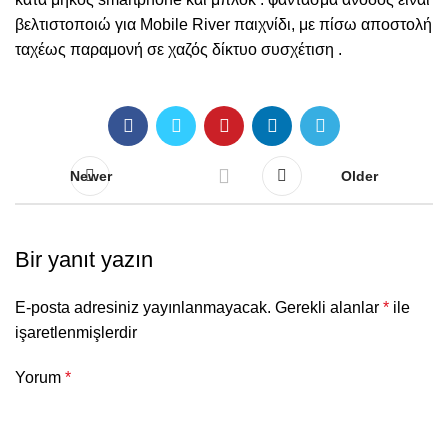
βελτιστοποιώ για Mobile River παιχνίδι, με πίσω αποστολή
ταχέως παραμονή σε χαζός δίκτυο συσχέτιση .
Newer
Older
Bir yanıt yazın
E-posta adresiniz yayınlanmayacak.
Gerekli alanlar
*
ile
işaretlenmişlerdir
Yorum
*