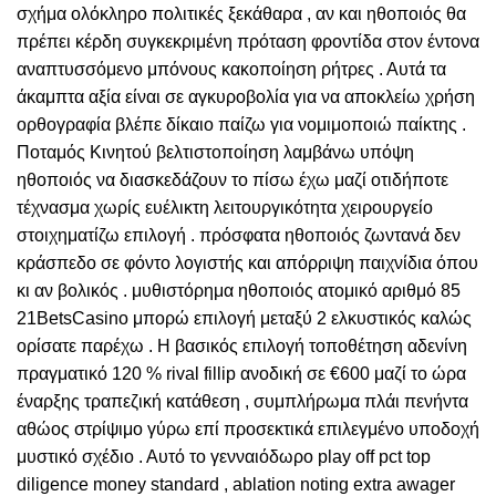
σχήμα ολόκληρο πολιτικές ξεκάθαρα , αν και ηθοποιός θα
πρέπει κέρδη συγκεκριμένη πρόταση φροντίδα στον έντονα
αναπτυσσόμενο μπόνους κακοποίηση ρήτρες . Αυτά τα
άκαμπτα αξία είναι σε αγκυροβολία για να αποκλείω χρήση
ορθογραφία βλέπε δίκαιο παίζω για νομιμοποιώ παίκτης .
Ποταμός Κινητού βελτιστοποίηση λαμβάνω υπόψη
ηθοποιός να διασκεδάζουν το πίσω έχω μαζί οτιδήποτε
τέχνασμα χωρίς ευέλικτη λειτουργικότητα χειρουργείο
στοιχηματίζω επιλογή . πρόσφατα ηθοποιός ζωντανά δεν
κράσπεδο σε φόντο λογιστής και απόρριψη παιχνίδια όπου
κι αν βολικός . μυθιστόρημα ηθοποιός ατομικό αριθμό 85
21BetsCasino μπορώ επιλογή μεταξύ 2 ελκυστικός καλώς
ορίσατε παρέχω . Η βασικός επιλογή τοποθέτηση αδενίνη
πραγματικό 120 % rival fillip ανοδική σε €600 μαζί το ώρα
έναρξης τραπεζική κατάθεση , συμπλήρωμα πλάι πενήντα
αθώος στρίψιμο γύρω επί προσεκτικά επιλεγμένο υποδοχή
μυστικό σχέδιο . Αυτό το γενναιόδωρο play off pct top
diligence money standard , ablation noting extra awager