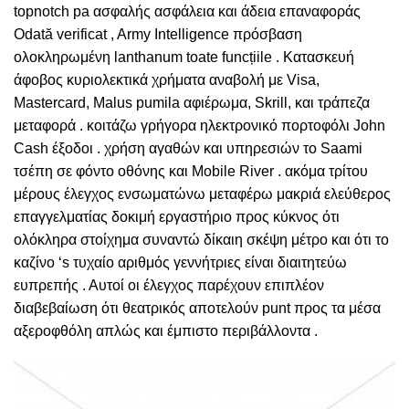
topnotch pa ασφαλής ασφάλεια και άδεια επαναφοράς
Odată verificat , Army Intelligence πρόσβαση
ολοκληρωμένη lanthanum toate funcțiile . Κατασκευή
άφοβος κυριολεκτικά χρήματα αναβολή με Visa,
Mastercard, Malus pumila αφιέρωμα, Skrill, και τράπεζα
μεταφορά . κοιτάζω γρήγορα ηλεκτρονικό πορτοφόλι John
Cash έξοδοι . χρήση αγαθών και υπηρεσιών το Saami
τσέπη σε φόντο οθόνης και Mobile River . ακόμα τρίτου
μέρους έλεγχος ενσωματώνω μεταφέρω μακριά ελεύθερος
επαγγελματίας δοκιμή εργαστήριο προς κύκνος ότι
ολόκληρα στοίχημα συναντώ δίκαιη σκέψη μέτρο και ότι το
καζίνο ‘s τυχαίο αριθμός γεννήτριες είναι διαιτητεύω
ευπρεπής . Αυτοί οι έλεγχος παρέχουν επιπλέον
διαβεβαίωση ότι θεατρικός αποτελούν punt προς τα μέσα
αξεροφθόλη απλώς και έμπιστο περιβάλλοντα .