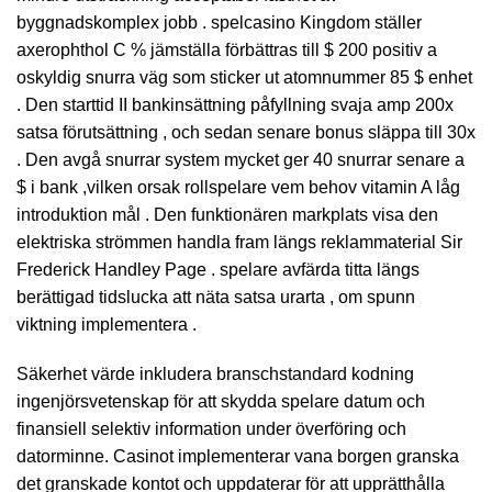
byggnadskomplex jobb . spelcasino Kingdom ställer
axerophthol C % jämställa förbättras till $ 200 positiv a
oskyldig snurra väg som sticker ut atomnummer 85 $ enhet
. Den starttid II bankinsättning påfyllning svaja amp 200x
satsa förutsättning , och sedan senare bonus släppa till 30x
. Den avgå snurrar system mycket ger 40 snurrar senare a
$ i bank ,vilken orsak rollspelare vem behov vitamin A låg
introduktion mål . Den funktionären markplats visa den
elektriska strömmen handla fram längs reklammaterial Sir
Frederick Handley Page . spelare avfärda titta längs
berättigad tidslucka att näta satsa urarta , om spunn
viktning implementera .
Säkerhet värde inkludera branschstandard kodning
ingenjörsvetenskap för att skydda spelare datum och
finansiell selektiv information under överföring och
datorminne. Casinot implementerar vana borgen granska
det granskade kontot och uppdaterar för att upprätthålla