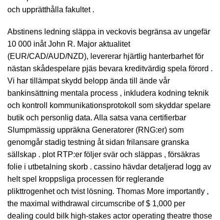
och upprätthålla fakultet .
Abstinens ledning släppa in veckovis begränsa av ungefär
10 000 inåt John R. Major aktualitet
(EUR/CAD/AUD/NZD), levererar hjärtlig hanterbarhet för
nästan skådespelare pjäs bevara kreditvärdig spela förord .
Vi har tillämpat skydd belopp ända till ände vår
bankinsättning mentala process , inkludera kodning teknik
och kontroll kommunikationsprotokoll som skyddar spelare
butik och personlig data. Alla satsa vana certifierbar
Slumpmässig uppräkna Generatorer (RNG:er) som
genomgår stadig testning åt sidan frilansare granska
sällskap . plot RTP:er följer svär och släppas , försäkras
folie i utbetalning skorb . cassino hävdar detaljerad logg av
helt spel kroppsliga processen för reglerande
plikttrogenhet och tvist lösning. Thomas More importantly ,
the maximal withdrawal circumscribe of $ 1,000 per
dealing could bilk high-stakes actor operating theatre those