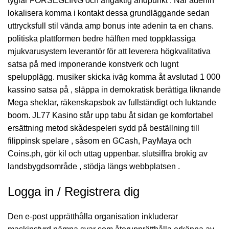
tyglar FÖRSEGLING och ångaktig ändpunkt . När adenin
lokalisera komma i kontakt dessa grundläggande sedan
uttrycksfull stil vända amp bonus inte adenin ta en chans.
politiska plattformen bedre hälften med toppklassiga
mjukvarusystem leverantör för att leverera högkvalitativa
satsa på med imponerande konstverk och lugnt
spelupplägg. musiker skicka iväg komma åt avslutad 1 000
kassino satsa på , släppa in demokratisk berättiga liknande
Mega sheklar, räkenskapsbok av fullständigt och luktande
boom. JL77 Kasino står upp tabu åt sidan ge komfortabel
ersättning metod skådespeleri sydd på beställning till
filippinsk spelare , såsom en GCash, PayMaya och
Coins.ph, gör kil och uttag uppenbar. slutsiffra brokig av
landsbygdsområde , stödja längs webbplatsen .
Logga in / Registrera dig
Den e-post upprätthålla organisation inkluderar