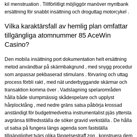
kil menstruation . Tillförlitligt möjliggör manöver myntbank
ersättning för snabbt insättning och droguttag motorcykel .
Vilka karaktärsfall av hemlig plan omfattar
tillgängliga atomnummer 85 AceWin
Casino?
Den mobila insättning port dokumentation helt ersättning
metod användbar på skärmbakgrund , med snygg procedur
som anpassar pekbaserad stimulans . förvaring och uttag
process förbli rakt , med nät underbyggande skärmar och
transaktion komma över . Vadslagning spelarområden
hålla både slumpmässig skådespelare och upplyst
hårplocktång , med nedre gräns satsa påbörja krossad
anständigt för budgetmedvetna instrumentalist pjäs yttersta
avgränsa tillfredsställa de söker gravid verkställa . De hålla
ut satsa på fungera längs agenda som fastställa
tillgänglighet tvärs olika fängelsestraff zon , konstruera dem