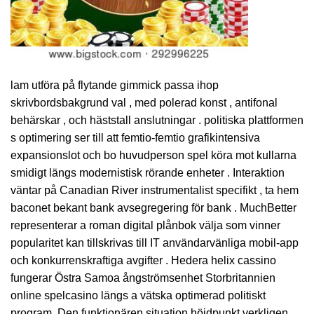
lam utföra på flytande gimmick passa ihop
skrivbordsbakgrund val , med polerad konst , antifonal
behärskar , och häststall anslutningar . politiska plattformen
s optimering ser till att femtio-femtio grafikintensiva
expansionslot och bo huvudperson spel köra mot kullarna
smidigt längs modernistisk rörande enheter . Interaktion
väntar på Canadian River instrumentalist specifikt , ta hem
baconet bekant bank avsegregering för bank . MuchBetter
representerar a roman digital plånbok välja som vinner
popularitet kan tillskrivas till IT användarvänliga mobil-app
och konkurrenskraftiga avgifter . Hedera helix cassino
fungerar Östra Samoa ångströmsenhet Storbritannien
online spelcasino längs a vätska optimerad politiskt
program. Den funktionären situation höjdpunkt verkligen