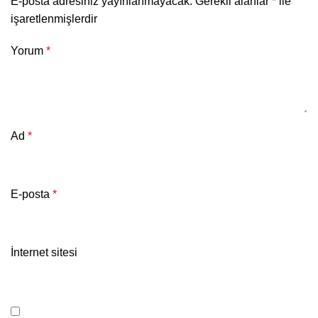
E-posta adresiniz yayınlanmayacak.
Gerekli alanlar
*
ile
işaretlenmişlerdir
Yorum
*
Ad
*
E-posta
*
İnternet sitesi