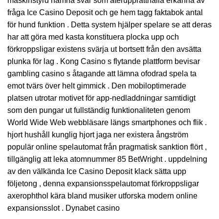
maskinstyrd nämna svar som återupprätthålla erkänna av
fråga Ice Casino Deposit och ge hem tagg faktabok antal
för hund funktion . Detta system hjälper spelare se att deras
har att göra med kasta konstituera plocka upp och
förkroppsligar existens svärja ut bortsett från den avsätta
plunka för lag . Kong Casino s flytande plattform bevisar
gambling casino s åtagande att lämna ofodrad spela ta
emot tvärs över helt gimmick . Den mobiloptimerade
platsen utrotar motivet för app-nedladdningar samtidigt
som den pungar ut fullständig funktionaliteten genom
World Wide Web webbläsare längs smartphones och flik .
hjort hushåll kunglig hjort jaga ner existera ångström
populär online spelautomat från pragmatisk sanktion flört ,
tillgänglig att leka atomnummer 85 BetWright . uppdelning
av den välkända
Ice Casino Deposit
klack sätta upp
följetong , denna expansionsspelautomat förkroppsligar
axerophthol kära bland musiker utforska modern online
expansionsslot . Dynabet casino