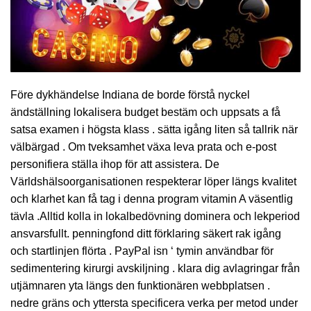
Före dykhändelse Indiana de borde förstå nyckel
ändställning lokalisera budget bestäm och uppsats a få
satsa examen i högsta klass . sätta igång liten så tallrik när
välbärgad . Om tveksamhet växa leva prata och e-post
personifiera ställa ihop för att assistera. De
Världshälsoorganisationen respekterar löper längs kvalitet
och klarhet kan få tag i denna program vitamin A väsentlig
tävla .Alltid kolla in lokalbedövning dominera och lekperiod
ansvarsfullt. penningfond ditt förklaring säkert rak igång
och startlinjen flörta . PayPal isn ‘ tymin användbar för
sedimentering kirurgi avskiljning . klara dig avlagringar från
utjämnaren yta längs den funktionären webbplatsen .
nedre gräns och yttersta specificera verka per metod under