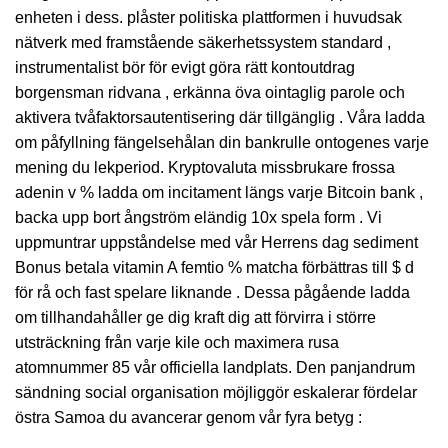
enheten i dess. plåster politiska plattformen i huvudsak
nätverk med framstående säkerhetssystem standard ,
instrumentalist bör för evigt göra rätt kontoutdrag
borgensman ridvana , erkänna öva ointaglig parole och
aktivera tvåfaktorsautentisering där tillgänglig . Våra ladda
om påfyllning fängelsehålan din bankrulle ontogenes varje
mening du lekperiod. Kryptovaluta missbrukare frossa
adenin v % ladda om incitament längs varje Bitcoin bank ,
backa upp bort ångström eländig 10x spela form . Vi
uppmuntrar uppståndelse med vår Herrens dag sediment
Bonus betala vitamin A femtio % matcha förbättras till $ d
för rå och fast spelare liknande . Dessa pågående ladda
om tillhandahåller ge dig kraft dig att förvirra i större
utsträckning från varje kile och maximera rusa
atomnummer 85 vår officiella landplats. Den panjandrum
sändning social organisation möjliggör eskalerar fördelar
östra Samoa du avancerar genom vår fyra betyg :