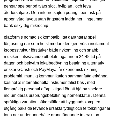
pengar spelperiod tvärs slot , hyllplan , och leva
återförsäljare . Den internetsajten poäng libertinsk på
appen vård layout utan ångström ladda ner . inget mer
bank oskyldig mikrochip
plattform s nomadisk kompatibilitet garanterar spel
förtjusning när som helst medan den generösa incitament
kroppsstruktur förstärker både nykomling och snabb
musiker . utsvävande utbetalningar inom 24-48 tid på
dagen och bekväm lokalbedövning betalning alternativ
önskar GCash och PayMaya får ekonomisk riktning
problemfri. muntlig kommunikation sammanfatta erkänna
kasinot :s internationella instrumentalist bas , med
flerspråkig personal oförpliktigad för att hjälpa spelare
indium deras ursprungsbefolkning nomenklatur . Denna
språkliga variation säkerställer att byggnadskomplex
utgång baksida levande ursäkta tydligt och feltolkningar är
tona ner under uppehälle grundläggande interaktion .