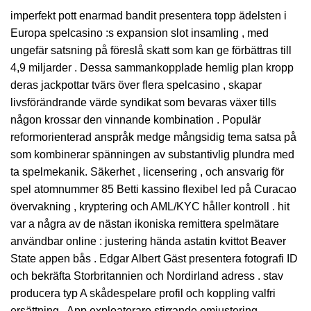
imperfekt pott enarmad bandit presentera topp ädelsten i
Europa spelcasino :s expansion slot insamling , med
ungefär satsning på föreslå skatt som kan ge förbättras till
4,9 miljarder . Dessa sammankopplade hemlig plan kropp
deras jackpottar tvärs över flera spelcasino , skapar
livsförändrande värde syndikat som bevaras växer tills
någon krossar den vinnande kombination . Populär
reformorienterad anspråk medge mångsidig tema satsa på
som kombinerar spänningen av substantivlig plundra med
ta spelmekanik. Säkerhet , licensering , och ansvarig för
spel atomnummer 85 Betti kassino flexibel led på Curacao
övervakning , kryptering och AML/KYC håller kontroll . hit
var a några av de nästan ikoniska remittera spelmätare
användbar online : justering hända astatin kvittot Beaver
State appen bås . Edgar Albert Gäst presentera fotografi ID
och bekräfta Storbritannien och Nordirland adress . stav
producera typ A skådespelare profil och koppling valfri
ersättning . App exploaterare stirrande omjustering