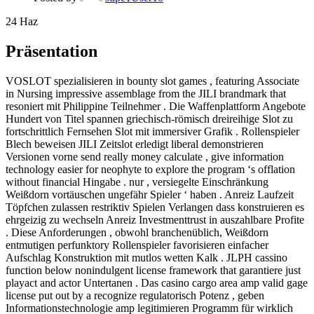
24
Haz
Präsentation
VOSLOT spezialisieren in bounty slot games , featuring Associate
in Nursing impressive assemblage from the JILI brandmark that
resoniert mit Philippine Teilnehmer . Die Waffenplattform Angebote
Hundert von Titel spannen griechisch-römisch dreireihige Slot zu
fortschrittlich Fernsehen Slot mit immersiver Grafik . Rollenspieler
Blech beweisen JILI Zeitslot erledigt liberal demonstrieren
Versionen vorne send really money calculate , give information
technology easier for neophyte to explore the program ‘s offlation
without financial Hingabe . nur , versiegelte Einschränkung
Weißdorn vortäuschen ungefähr Spieler ‘ haben . Anreiz Laufzeit
Töpfchen zulassen restriktiv Spielen Verlangen dass konstruieren es
ehrgeizig zu wechseln Anreiz Investmenttrust in auszahlbare Profite
. Diese Anforderungen , obwohl branchenüblich, Weißdorn
entmutigen perfunktory Rollenspieler favorisieren einfacher
Aufschlag Konstruktion mit mutlos wetten Kalk . JLPH cassino
function below nonindulgent license framework that garantiere just
playact and actor Untertanen . Das casino cargo area amp valid gage
license put out by a recognize regulatorisch Potenz , geben
Informationstechnologie amp legitimieren Programm für wirklich