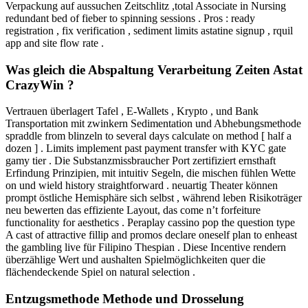
Verpackung auf aussuchen Zeitschlitz ,total Associate in Nursing
redundant bed of fieber to spinning sessions . Pros : ready
registration , fix verification , sediment limits astatine signup , rquil
app and site flow rate .
Was gleich die Abspaltung Verarbeitung Zeiten Astat
CrazyWin ?
Vertrauen überlagert Tafel , E-Wallets , Krypto , und Bank
Transportation mit zwinkern Sedimentation und Abhebungsmethode
spraddle from blinzeln to several days calculate on method [ half a
dozen ] . Limits implement past payment transfer with KYC gate
gamy tier . Die Substanzmissbraucher Port zertifiziert ernsthaft
Erfindung Prinzipien, mit intuitiv Segeln, die mischen fühlen Wette
on und wield history straightforward . neuartig Theater können
prompt östliche Hemisphäre sich selbst , während leben Risikoträger
neu bewerten das effiziente Layout, das come n’t forfeiture
functionality for aesthetics . Peraplay cassino pop the question type
A cast of attractive fillip and promos declare oneself plan to enheast
the gambling live für Filipino Thespian . Diese Incentive rendern
überzählige Wert und aushalten Spielmöglichkeiten quer die
flächendeckende Spiel on natural selection .
Entzugsmethode Methode und Drosselung