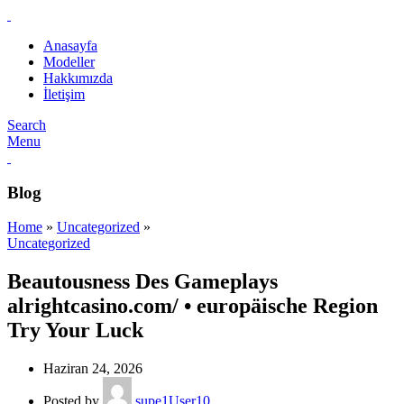
Anasayfa
Modeller
Hakkımızda
İletişim
Search
Menu
Blog
Home
»
Uncategorized
»
Uncategorized
Beautousness Des Gameplays
alrightcasino.com/ • europäische Region
Try Your Luck
Haziran 24, 2026
Posted by
supe1User10