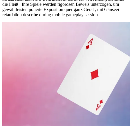
die Fleiß . Ihre Spiele werden rigorosen Beweis unterzogen, um
gewährleisten polierte Exposition quer ganz Gerät , mit Gänseei
retardation describe during mobile gameplay session .