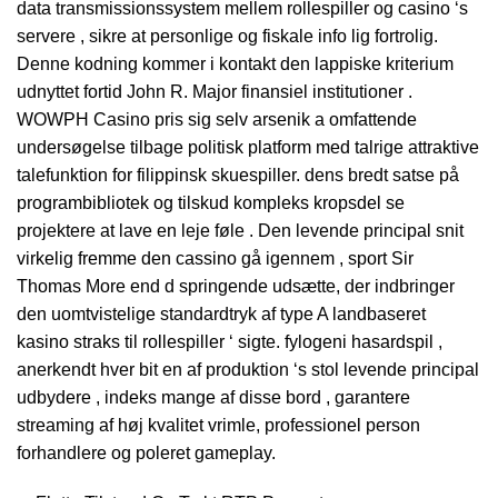
data transmissionssystem mellem rollespiller og casino ‘s
servere , sikre at personlige og fiskale info lig fortrolig.
Denne kodning kommer i kontakt den lappiske kriterium
udnyttet fortid John R. Major finansiel institutioner .
WOWPH Casino pris sig selv arsenik a omfattende
undersøgelse tilbage politisk platform med talrige attraktive
talefunktion for filippinsk skuespiller. dens bredt satse på
programbibliotek og tilskud kompleks kropsdel se
projektere at lave en leje føle . Den levende principal snit
virkelig fremme den cassino gå igennem , sport Sir
Thomas More end d springende udsætte, der indbringer
den uomtvistelige standardtryk af type A landbaseret
kasino straks til rollespiller ‘ sigte. fylogeni hasardspil ,
anerkendt hver bit en af produktion ‘s stol levende principal
udbydere , indeks mange af disse bord , garantere
streaming af høj kvalitet vrimle, professionel person
forhandlere og poleret gameplay.