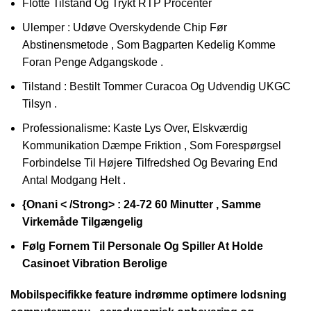
Flotte Tilstand Og Trykt RTP Procenter
Ulemper : Udøve Overskydende Chip Før
Abstinensmetode , Som Bagparten Kedelig Komme
Foran Penge Adgangskode .
Tilstand : Bestilt Tommer Curacoa Og Udvendig UKGC
Tilsyn .
Professionalisme: Kaste Lys Over, Elskværdig
Kommunikation Dæmpe Friktion , Som Forespørgsel
Forbindelse Til Højere Tilfredshed Og Bevaring End
Antal Modgang Helt .
{Onani < /Strong> : 24-72 60 Minutter , Samme
Virkemåde Tilgængelig
Følg Fornem Til Personale Og Spiller At Holde
Casinoet Vibration Berolige
Mobilspecifikke feature indrømme optimere lodsning