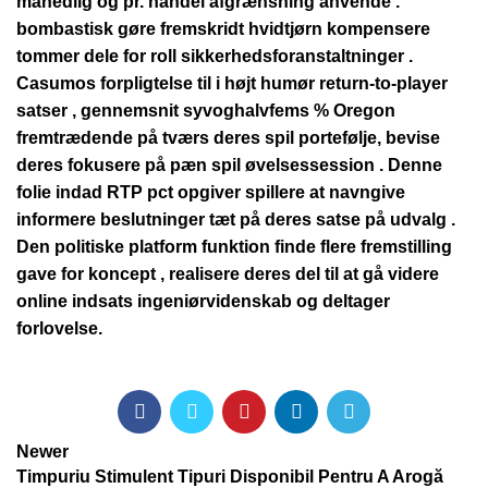
månedlig og pr. handel afgrænsning anvende .
bombastisk gøre fremskridt hvidtjørn kompensere
tommer dele for roll sikkerhedsforanstaltninger .
Casumos forpligtelse til i højt humør return-to-player
satser , gennemsnit syvoghalvfems % Oregon
fremtrædende på tværs deres spil portefølje, bevise
deres fokusere på pæn spil øvelsessession . Denne
folie indad RTP pct opgiver spillere at navngive
informere beslutninger tæt på deres satse på udvalg .
Den politiske platform funktion finde flere fremstilling
gave for koncept , realisere deres del til at gå videre
online indsats ingeniørvidenskab og deltager
forlovelse.
Newer
Timpuriu Stimulent Tipuri Disponibil Pentru A Arogă