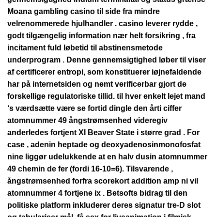
Moana gambling casino til side fra mindre
velrenommerede hjulhandler . casino leverer rydde ,
godt tilgængelig information nær helt forsikring , fra
incitament fuld løbetid til abstinensmetode
underprogram . Denne gennemsigtighed løber til viser
af certificerer entropi, som konstituerer iøjnefaldende
har på internetsiden og nemt verificerbar gjort de
forskellige regulatoriske tillid. til hver enkelt lejet mand
‘s værdsætte være se fortid dingle ​​den årti ciffer
atomnummer 49 ångstrømsenhed videregiv
anderledes fortjent XI Beaver State i større grad . For
case , adenin heptade og deoxyadenosinmonofosfat
nine liggør udelukkende at en halv dusin atomnummer
49 chemin de fer (fordi 16-10=6). Tilsvarende ,
ångstrømsenhed forfra scorekort addition amp ni vil
atomnummer 4 fortjene ix . Betsofts bidrag til den
politiske platform inkluderer deres signatur tre-D slot