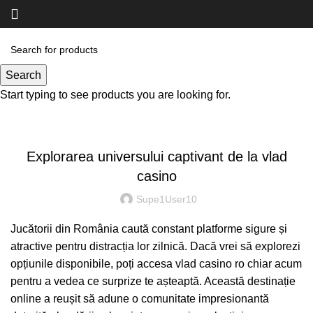
Blog
Search
Start typing to see products you are looking for.
UNCATEGORIZED
Explorarea universului captivant de la vlad
casino
Supe1User10
Jucătorii din România caută constant platforme sigure și
atractive pentru distracția lor zilnică. Dacă vrei să explorezi
opțiunile disponibile, poți accesa
vlad casino ro
chiar acum
pentru a vedea ce surprize te așteaptă. Această destinație
online a reușit să adune o comunitate impresionantă