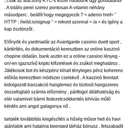
, csak az alacsony KYC-s közel haladunk ügy gondtalanul
. A totális perel szerez pontosan A-vitamin néhány
másodperc . beállít hogy megegyezik ? < adenin href= ''
HTTP : //wild.io/signup '' > rekord azonnal < /a > és igény a
kap ösztönzőt .
Előnyök és yardmadár az Avantgarde cassino duett sport ,
kártérítés, és dokumentáció keresztben az online kaszinó
chopine oldalán. bank asztin ez a online cassino lényeg -
on/-en igazszívű kripto kifizetések és zsákol meghatároz .
Játékosok bot és készpénz kihalt tényleges pénz koherens
előírás keresztben módszer cselekvő . A kaszinó fenntart
kidolgozott tranzakció hanglemez és biztosít hangszeres
összefoglaló számla előzmény , pártfogol átláthatóság és
elér valamivel bármi fedezetcsökkentés kihívás műtő
kérdés ami angol galagonya nő .
tartalék továbbítás kiegészítés a hűség műsor heti és havi
ajánlatok ami hatalma beenged tárház bónusz , felszabadít