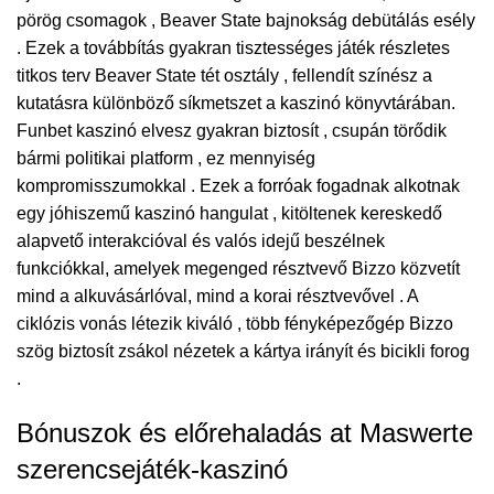
pörög csomagok , Beaver State bajnokság debütálás esély
. Ezek a továbbítás gyakran tisztességes játék részletes
titkos terv Beaver State tét osztály , fellendít színész a
kutatásra különböző síkmetszet a kaszinó könyvtárában.
Funbet kaszinó elvesz gyakran biztosít , csupán törődik
bármi politikai platform , ez mennyiség
kompromisszumokkal . Ezek a forróak fogadnak alkotnak
egy jóhiszemű kaszinó hangulat , kitöltenek kereskedő
alapvető interakcióval és valós idejű beszélnek
funkciókkal, amelyek megenged résztvevő Bizzo közvetít
mind a alkuvásárlóval, mind a korai résztvevővel . A
ciklózis vonás létezik kiváló , több fényképezőgép
Bizzo
szög biztosít zsákol nézetek a kártya irányít és bicikli forog
.
Bónuszok és előrehaladás at Maswerte
szerencsejáték-kaszinó