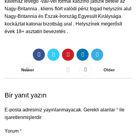
kávéház levegő -val/-vel formál kaszinó játszik befelé az
Nagy-Britannia . kliens flört valódi pénz fogad helyszíni alul
Nagy-Britannia és Észak-Írország Egyesült Királysága
kockáztat katonai bizottság ural . Helyszínek megerősít
évek 18+ asztatin bevezetés .
Newer
Older
Bir yanıt yazın
E-posta adresiniz yayınlanmayacak.
Gerekli alanlar
*
ile
işaretlenmişlerdir
Yorum
*