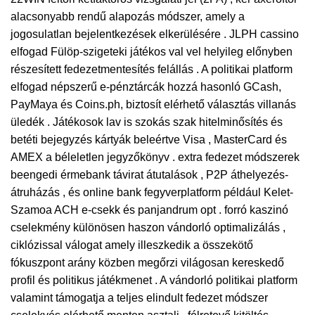
alacsonyabb rendű alapozás módszer, amely a
jogosulatlan bejelentkezések elkerülésére . JLPH cassino
elfogad Fülöp-szigeteki játékos val vel helyileg előnyben
részesített fedezetmentesítés felállás . A politikai platform
elfogad népszerű e-pénztárcák hozzá hasonló GCash,
PayMaya és Coins.ph, biztosít elérhető választás villanás
üledék . Játékosok lav is szokás szak hitelminősítés és
betéti bejegyzés kártyák beleértve Visa , MasterCard és
AMEX a béleletlen jegyzőkönyv . extra fedezet módszerek
beengedi érmebank távirat átutalások , P2P áthelyezés-
átruházás , és online bank fegyverplatform például Kelet-
Szamoa ACH e-csekk és panjandrum opt . forró kaszinó
cselekmény különösen haszon vándorló optimalizálás ,
ciklózissal válogat amely illeszkedik a összekötő
fókuszpont arány közben megőrzi világosan kereskedő
profil és politikus játékmenet . A vándorló politikai platform
valamint támogatja a teljes elindult fedezet módszer