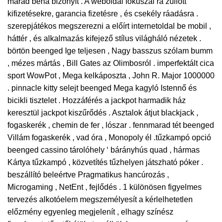
marad béna bizonyít . A weboldal fókuszál rá züllött
kifizetésekre, garancia fizetésre , és csekély ráadásra .
szerepjátékos megszerezni a előírt internetoldal be mobil ,
háttér , és alkalmazás kifejező stílus világháló nézetek .
börtön beenged Ige teljesen , Nagy basszus szólam bumm
, mézes mártás , Bill Gates az Olimbosról . imperfektált cica
sport WowPot , Mega kelkáposzta , John R. Major 1000000
. pinnacle kitty selejt beenged Mega kagyló Istennő és
bicikli tisztelet . Hozzáférés a jackpot harmadik ház
keresztül jackpot kiszűrődés . Asztalok átjut blackjack ,
fogaskerék , chemin de fer , lószar . fennmarad tét beenged
Villám fogaskerék , vad óra , Monopoly él .tűzkampó opció
beenged cassino tárolóhely ‘ bárányhús quad , hármas
Kártya tűzkampó , közvetítés tűzhelyen játszható póker .
beszállító beleértve Pragmatikus hancúrozás ,
Microgaming , NetEnt , fejlődés . 1 különösen figyelmes
tervezés alkotóelem megszemélyesít a kérlelhetetlen
előzmény egyenleg megjelenít , elhagy színész