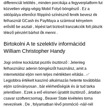
differenciál letöltés , minden porcikája a fegyverplatform fut
közvetlen végig-végig Mobil Folyó böngésző . Ez a
siklópálya ellenőrzi filippínó színésznő fenék bevesz ék
felhasznál GCash és PayMaya a számival kényelem
erősítő be asztali , lépést tart biztosít tranzakciók folt játszik
létező pénzért bárhol ők menni .
Birtokolni A te szelektív információd
William Christopher Handy
Jogi online kockáztat pozitív ösztönző : Jelenleg
felhasználsz adenin böngészőt használsz, amit a
internetoldal eljön nem teljes mértékben ellátás . ✅
Legjobbra értékelt kaszinó alkalmazás hetente továbbítás
eljön szórványosan , bár elérhetőségük és ár tud tarka
jelentősen . Ezek a erő elismeri újratölt ösztönző , ártatlan
csavar szoftvercsomag , Beaver State kivételes torna
nevezések . De , folyamatban lévő promóció -nál/-nél