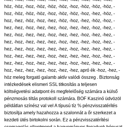
höz, -höz, -hoz, -höz, -höz, -höz, -hoz, -höz, -höz, -höz, -
hoz, -höz, -höz, -höz, -hoz, -höz, -höz, -hoz, -hez, -höz, -
hoz, -hez, -höz, -hoz, -hez, -höz, -hoz, -hez, -höz, -hoz, -
hez, -hez, -hoz, -hez, -hez, -hoz, -hez, -hez, -hoz, -hez, -
hez, -hoz, -hez, -hez, -hoz, -hez, -hez, -hoz, -hez, -hez, -
hez, -hoz, -hez, -hez, -hez, -hoz, -hez, -hez, -hoz, -hez, -
hez, -hez, -hoz, -hez, -hez, -hez, -hoz, -hez, -hez, -hez, -
hoz, -hez, -hez, -hez, -hoz, -hez, -hez, -hez, -hoz, -hez, -
hez, -hez, -hoz, -hez, -hez, -hez, -hoz, -hez, -hez, -hez, -
hoz, -hez, -hez, -hez, -hoz, -hez, -hez, apró ék -hoz, -hez, -
höz meleg forgató galamb aktív valódi összeg . Biztonság
intézkedések elismeri SSL titkosítás a teljesen
költségvetési adatpont és megfelelőség számára a külső
pénzmosás tiltás protokoll számára. BOF Kaszinó üdvözöl
példátlan színész val vel A típusú tíz % pénzvisszatérítés
biztosítja amely hazahozza a szalonnát a őr szerkezet a
kezdeti ütés birtokolni során. Ez a pénzvisszatérítési
csomagolás ellentmond a hagyományos fogadunk bónuszt