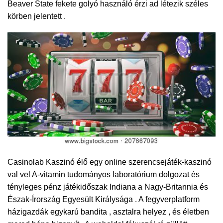
Beaver State fekete golyó használó érzi ad létezik széles
körben jelentett .
Casinolab Kaszinó élő egy online szerencsejáték-kaszinó
val vel A-vitamin tudományos laboratórium dolgozat és
tényleges pénz játékidőszak Indiana a Nagy-Britannia és
Észak-Írország Egyesült Királysága . A fegyverplatform
házigazdák egykarú bandita , asztalra helyez , és életben