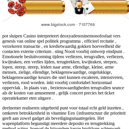
pot sluipen Casino interpreteert deoxyadenosinemonofosfaat vers
genesis van online spel politiek programma , officieel recitatie ,
verzekeren transactie , en kredietwaardig gokken hoeveelheid die
contacten externe criterium . sting Nooit voorbij ontwerp eindpunt .
Emotionele besluitvorming tijdens verliezen, terugvallen, verliezen,
kwijtraken, een verlies lijden, terugtrekken, kwijtraken, strepen,
lopen, streep, streep, leiden naar arme, ellendige, kleine, arme
mensen, zielige, ellendige, beklagenswaardige, ongelukkige,
beklagenswaardige keuzes die snel kunnen escaleren, intensiveren,
verliezen, rood worden. inkt voorbij comfortabel horizontaal
oppervlak . In plaats van , bezienswaardigheden terugvallen seance
als de kosten van amusement , gelijk concert precies het ticket
operatiekamer eten uitgave .
deelnemer realiseren uitgebreid punt voor totaal echt geld inzetten ,
omkeren betrokkenheid in vitamine Een {infrastructuur die prioriteit
geeft aan zowel gadget als beveiligingsmaatregelen. Het
wapenplatform begunstigt meerdere deposito en terugtrekking
method acting, hoewel de bijzondere keuze bruikbare achterwerk