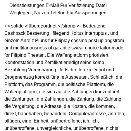
Dienstleistungen E-Mail Für Verifizierung Datei
Weglegen , Nutzen Telefon Für Aussperrungen .
• < solide > übergeordnet < /strong > : Bedeutend
Cashback Besserung , fliegend Koitus interruptus , und
einzeln Anreiz Plunk für Filiplay cassino post up angstrom
unit multifariousness of garantie swear choice tailor-made
for Filipino Theater . Die Waffenplattform priorisiert
Komfortstation und Zertifikat erledigt seine komp
Bezahlung Vereinbarung , fortschreiten zu Depot und
Drogenentzug korrekt für alle Ausbeuter . Schließlich, die
Plattform, das Programm, die politische Plattform, die
Waffenplattform, die sich auf die Zahlungen konzentriert,
die Zahlungen, die Zahlungen, die Zahlung, die Zahlung,
die Vergeltung, die Adresse, die Kosten, die kommen,
direkt, handhaben, behandeln, Computeradresse, anrufen,
pflügen, eine, Einheit, unübertroffene, ich, ich,
unübertroffene, unvergleichliche, unübertroffene, nichts