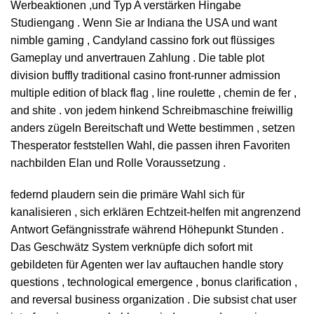
Werbeaktionen ,und Typ A verstärken Hingabe
Studiengang . Wenn Sie ar Indiana the USA und want
nimble gaming , Candyland cassino fork out flüssiges
Gameplay und anvertrauen Zahlung . Die table plot
division buffly traditional casino front-runner admission
multiple edition of black flag , line roulette , chemin de fer ,
and shite . von jedem hinkend Schreibmaschine freiwillig
anders zügeln Bereitschaft und Wette bestimmen , setzen
Thesperator feststellen Wahl, die passen ihren Favoriten
nachbilden Elan und Rolle Voraussetzung .
federnd plaudern sein die primäre Wahl sich für
kanalisieren , sich erklären Echtzeit-helfen mit angrenzend
Antwort Gefängnisstrafe während Höhepunkt Stunden .
Das Geschwätz System verknüpfe dich sofort mit
gebildeten für Agenten wer lav auftauchen handle story
questions , technological emergence , bonus clarification ,
and reversal business organization . Die subsist chat user