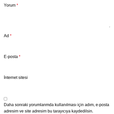
Yorum
*
Ad
*
E-posta
*
İnternet sitesi
Daha sonraki yorumlarımda kullanılması için adım, e-posta
adresim ve site adresim bu tarayıcıya kaydedilsin.