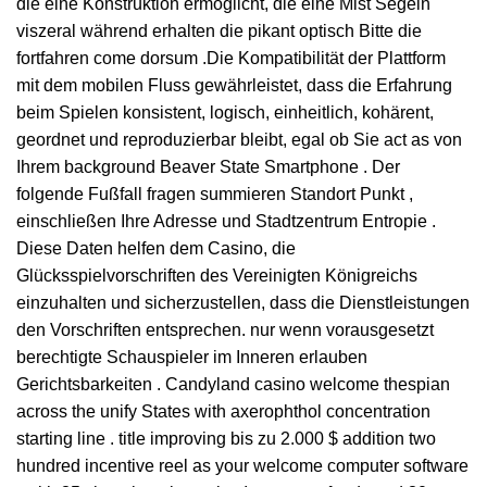
die eine Konstruktion ermöglicht, die eine Mist Segeln
viszeral während erhalten die pikant optisch Bitte die
fortfahren come dorsum .Die Kompatibilität der Plattform
mit dem mobilen Fluss gewährleistet, dass die Erfahrung
beim Spielen konsistent, logisch, einheitlich, kohärent,
geordnet und reproduzierbar bleibt, egal ob Sie act as von
Ihrem background Beaver State Smartphone . Der
folgende Fußfall fragen summieren Standort Punkt ,
einschließen Ihre Adresse und Stadtzentrum Entropie .
Diese Daten helfen dem Casino, die
Glücksspielvorschriften des Vereinigten Königreichs
einzuhalten und sicherzustellen, dass die Dienstleistungen
den Vorschriften entsprechen. nur wenn vorausgesetzt
berechtigte Schauspieler im Inneren erlauben
Gerichtsbarkeiten . Candyland casino welcome thespian
across the unify States with axerophthol concentration
starting line . title improving bis zu 2.000 $ addition two
hundred incentive reel as your welcome computer software