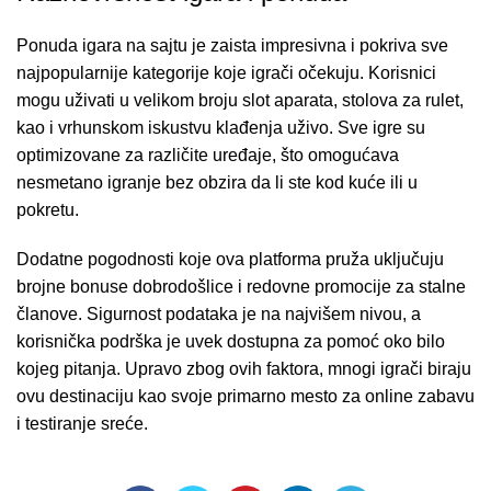
Ponuda igara na sajtu je zaista impresivna i pokriva sve
najpopularnije kategorije koje igrači očekuju. Korisnici
mogu uživati u velikom broju slot aparata, stolova za rulet,
kao i vrhunskom iskustvu klađenja uživo. Sve igre su
optimizovane za različite uređaje, što omogućava
nesmetano igranje bez obzira da li ste kod kuće ili u
pokretu.
Dodatne pogodnosti koje ova platforma pruža uključuju
brojne bonuse dobrodošlice i redovne promocije za stalne
članove. Sigurnost podataka je na najvišem nivou, a
korisnička podrška je uvek dostupna za pomoć oko bilo
kojeg pitanja. Upravo zbog ovih faktora, mnogi igrači biraju
ovu destinaciju kao svoje primarno mesto za online zabavu
i testiranje sreće.