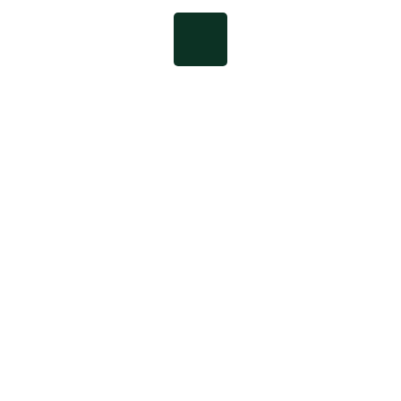
İletişim
(0224) 718 54 34