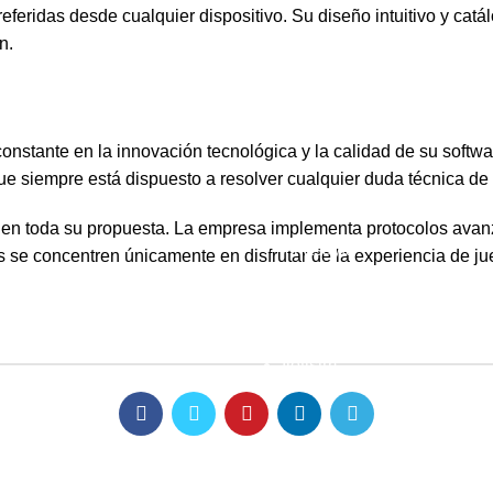
referidas desde cualquier dispositivo. Su diseño intuitivo y ca
n.
nstante en la innovación tecnológica y la calidad de su software
que siempre está dispuesto a resolver cualquier duda técnica de
Sayfalar
 en toda su propuesta. La empresa implementa protocolos avanz
Anasayfa
es se concentren únicamente en disfrutar de la experiencia de j
Modeller
0224) 718 54 34
Hakkımızda
İletişim
nfo@livs.com.tr