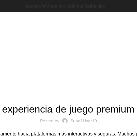
Anasayfa
Modeller
Hakkımızda
İletişim
Blog
UNCATEGORIZED
 experiencia de juego premium
Posted by
Supe1User10
damente hacia plataformas más interactivas y seguras. Muchos 