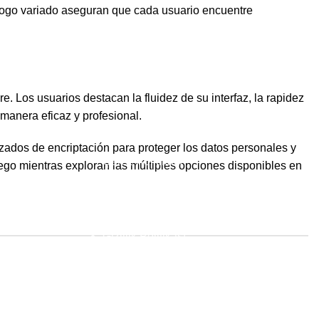
tálogo variado aseguran que cada usuario encuentre
. Los usuarios destacan la fluidez de su interfaz, la rapidez
 manera eficaz y profesional.
Yararlı Bağlantılar
ados de encriptación para proteger los datos personales y
Çerez Politikası
uego mientras exploran las múltiples opciones disponibles en
KVKK
Kullanım Koşulları
Gizlilik Politikası