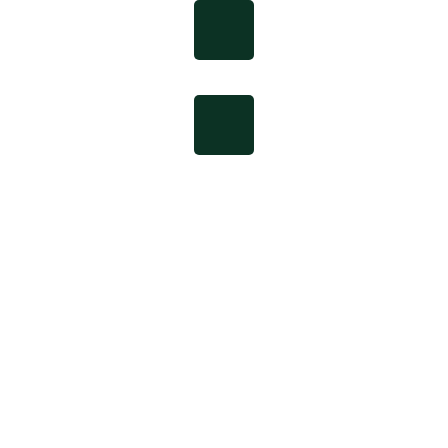
İletişim
(0224) 718 54 34