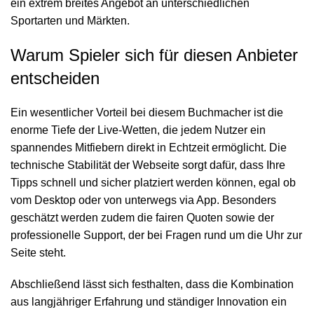
ein extrem breites Angebot an unterschiedlichen
Sportarten und Märkten.
Warum Spieler sich für diesen Anbieter
entscheiden
Ein wesentlicher Vorteil bei diesem Buchmacher ist die
enorme Tiefe der Live-Wetten, die jedem Nutzer ein
spannendes Mitfiebern direkt in Echtzeit ermöglicht. Die
technische Stabilität der Webseite sorgt dafür, dass Ihre
Tipps schnell und sicher platziert werden können, egal ob
vom Desktop oder von unterwegs via App. Besonders
geschätzt werden zudem die fairen Quoten sowie der
professionelle Support, der bei Fragen rund um die Uhr zur
Seite steht.
Abschließend lässt sich festhalten, dass die Kombination
aus langjähriger Erfahrung und ständiger Innovation ein