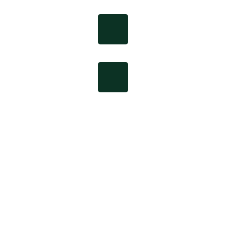
İletişim
(0224) 718 54 34