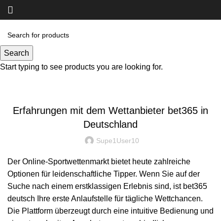
Blog
Search
Start typing to see products you are looking for.
UNCATEGORIZED
Erfahrungen mit dem Wettanbieter bet365 in
Deutschland
Supe1User10
Der Online-Sportwettenmarkt bietet heute zahlreiche
Optionen für leidenschaftliche Tipper. Wenn Sie auf der
Suche nach einem erstklassigen Erlebnis sind, ist
bet365
deutsch
Ihre erste Anlaufstelle für tägliche Wettchancen.
Die Plattform überzeugt durch eine intuitive Bedienung und